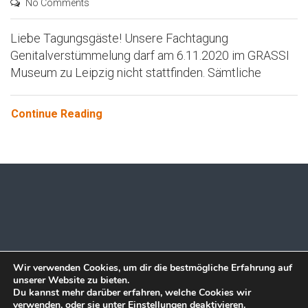
No Comments
Liebe Tagungsgäste! Unsere Fachtagung
Genitalverstümmelung darf am 6.11.2020 im GRASSI
Museum zu Leipzig nicht stattfinden. Sämtliche
Continue Reading
© 2020 SAIDA INTERNATIONAL E.V. ALLE RECHTE
Wir verwenden Cookies, um dir die bestmögliche Erfahrung auf
unserer Website zu bieten.
VORBEHALTEN. EINE INITIVIATIVE VON
SAIDA.DE
Du kannst mehr darüber erfahren, welche Cookies wir
verwenden, oder sie unter
Einstellungen
deaktivieren.